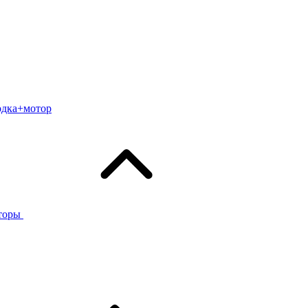
одка+мотор
торы