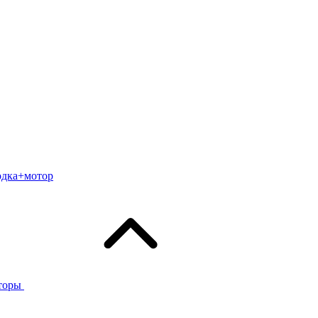
одка+мотор
торы