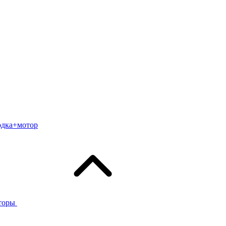
одка+мотор
торы