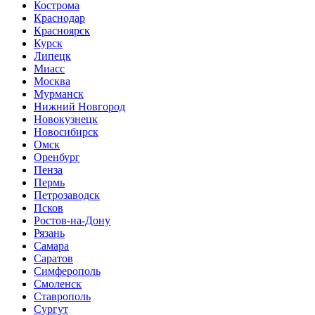
Кострома
Краснодар
Красноярск
Курск
Липецк
Миасс
Москва
Мурманск
Нижний Новгород
Новокузнецк
Новосибирск
Омск
Оренбург
Пенза
Пермь
Петрозаводск
Псков
Ростов-на-Дону
Рязань
Самара
Саратов
Симферополь
Смоленск
Ставрополь
Сургут