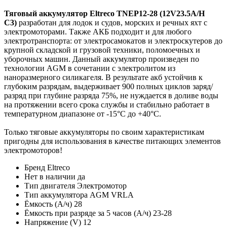
Тяговый аккумулятор Eltreco TNEP12-28 (12V23.5A/H
C3)
разработан для лодок и судов, морских и речных яхт с
электромоторами. Также АКБ подходит и для любого
электротранспорта: от электросамокатов и электроскутеров до
крупной складской и грузовой техники, поломоечных и
уборочных машин. Данный аккумулятор произведен по
технологии AGM в сочетании с электролитом из
наноразмерного силикагеля. В результате акб устойчив к
глубоким разрядам, выдерживает 900 полных циклов заряд/
разряд при глубине разряда 75%, не нуждается в доливе воды
на протяжении всего срока службы и стабильно работает в
температурном диапазоне от -15°C до +40°C.
Только тяговые аккумуляторы по своим характеристикам
пригодны для использования в качестве питающих элементов
электромоторов!
Бренд
Eltreco
Нет в наличии
да
Тип двигателя
Электромотор
Тип аккумулятора
AGM VRLA
Ёмкость (А/ч)
28
Ёмкость при разряде за 5 часов (А/ч)
23-28
Напряжение (V)
12