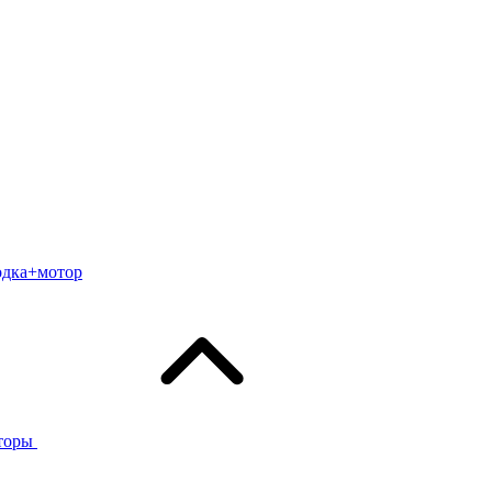
одка+мотор
торы