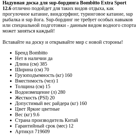
Надувная доска для sup-бординга Bombitto Extra Sport
12.6
отлично подойдет для таких видов отдыха, как
прогулочное катание, виндсерфинг, туринговое катание, sup
рыбалка и sup йога. Sup-бординг не требует особых навыков
или специальной подготовки - данным видом водного спорта
может заняться каждый!
Вставайте на доску и открывайте мир с новой стороны!
Бренд
Bombitto
Нет в наличии
да
Длина (см)
385
Ширина (см)
70
Грузоподъемность (кг)
160
Вместимость (чел)
1
Толщина (см)
15
Водоизмещение (л)
280
Жесткость (PSI)
20
Допустимый вес райдера (кг)
160
Цвет
Яркие цветные
Вес (кг)
9.6
Страна производитель
Китай
Гарантийный срок (мес)
12
Артикул
719609