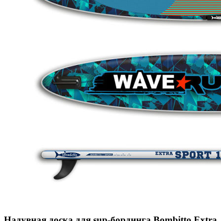
Надувная доска для sup-бординга Bombitto Extra