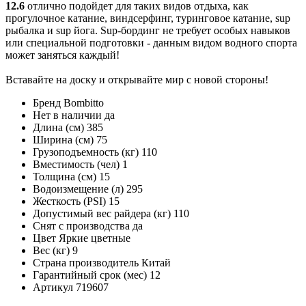
12.6
отлично подойдет для таких видов отдыха, как
прогулочное катание, виндсерфинг, туринговое катание, sup
рыбалка и sup йога. Sup-бординг не требует особых навыков
или специальной подготовки - данным видом водного спорта
может заняться каждый!
Вставайте на доску и открывайте мир с новой стороны!
Бренд
Bombitto
Нет в наличии
да
Длина (см)
385
Ширина (см)
75
Грузоподъемность (кг)
110
Вместимость (чел)
1
Толщина (см)
15
Водоизмещение (л)
295
Жесткость (PSI)
15
Допустимый вес райдера (кг)
110
Снят с производства
да
Цвет
Яркие цветные
Вес (кг)
9
Страна производитель
Китай
Гарантийный срок (мес)
12
Артикул
719607