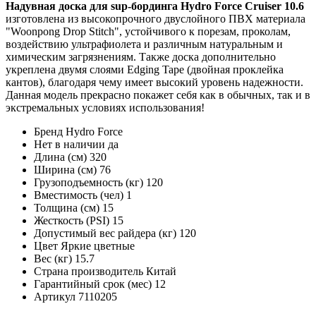
Надувная доска для sup-бординга Hydro Force Cruiser 10.6
изготовлена из высокопрочного двуслойного ПВХ материала
"Woonpong Drop Stitch", устойчивого к порезам, проколам,
воздействию ультрафиолета и различным натуральным и
химическим загрязнениям. Также доска дополнительно
укреплена двумя слоями Edging Tape (двойная проклейка
кантов), благодаря чему имеет высокий уровень надежности.
Данная модель прекрасно покажет себя как в обычных, так и в
экстремальных условиях использования!
Бренд
Hydro Force
Нет в наличии
да
Длина (см)
320
Ширина (см)
76
Грузоподъемность (кг)
120
Вместимость (чел)
1
Толщина (см)
15
Жесткость (PSI)
15
Допустимый вес райдера (кг)
120
Цвет
Яркие цветные
Вес (кг)
15.7
Страна производитель
Китай
Гарантийный срок (мес)
12
Артикул
7110205