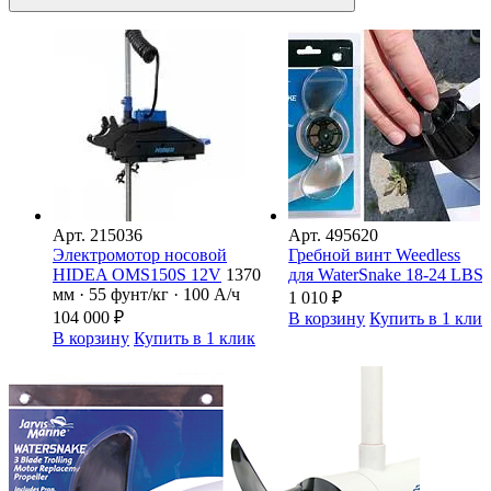
Арт.
215036
Арт.
495620
Электромотор носовой
Гребной винт Weedless
HIDEA OMS150S 12V
1370
для WaterSnake 18-24 LBS
мм · 55 фунт/кг · 100 А/ч
1 010
₽
104 000
₽
В корзину
Купить в 1 кли
В корзину
Купить в 1 клик