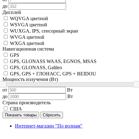
до
Дисплей
WQVGA цветной
WSVGA цветной
WUXGA, IPS, сенсорный экран
WVGA цветной
WXGA цветной
Навигационная система
GPS
GPS, GLONASS WAAS, EGNOS, MSAS
GPS, GLONASS, Galileo
GPS, GPS + ГЛОНАСС, GPS + BEIDOU
Мощность излучения (Вт)
от
Вт
до
Вт
Страна производитель
США
Показать товары
Сбросить
Интернет-магазин "По волнам"