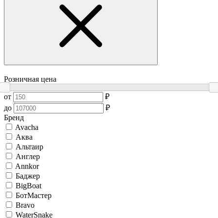
Розничная цена
от
₽
до
₽
Бренд
Avacha
Аква
Альтаир
Англер
Annkor
Баджер
BigBoat
БотМастер
Bravo
WaterSnake