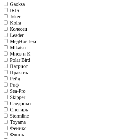
Gaoksa
IRIS
Joker
Koira
Колесец
Leader
МедНовТекс
Mikatsu
Мнев и К
Polar Bird
Патриот
Практик
Рейд
Риф
Sea-Pro
Skipper
Следопыт
Снегирь
Stormline
Toyama
Феникс
Флинк