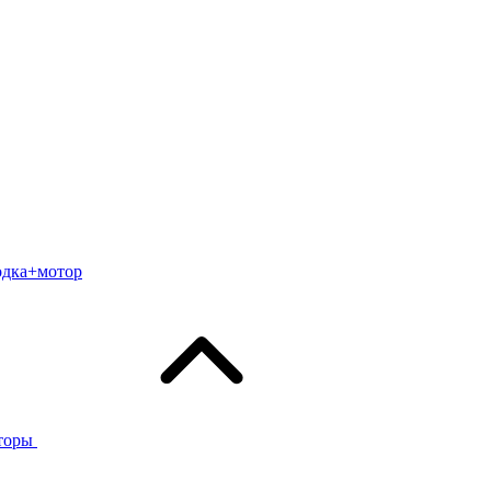
одка+мотор
торы