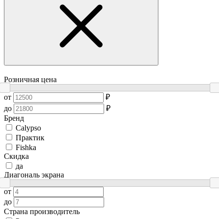
Розничная цена
от
₽
до
₽
Бренд
Сalypso
Практик
Fishka
Скидка
да
Диагональ экрана
от
до
Страна производитель