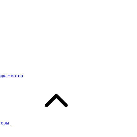
одка+мотор
торы