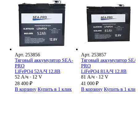
Арт.
253856
Арт.
253857
Тяговый аккумулятор SEA-
Тяговый аккумулятор SEA
PRO
PRO
LiFePO4 52А/Ч 12.8В
LiFePO4 81А/Ч 12.8В
52 А/ч · 12 V
81 А/ч · 12 V
28 400
₽
41 000
₽
В корзину
Купить в 1 клик
В корзину
Купить в 1 кли