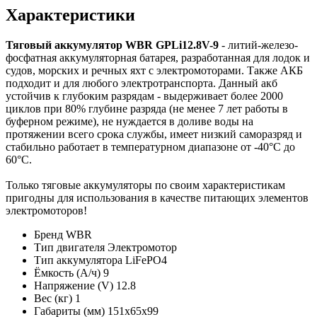
Характеристики
Тяговый аккумулятор WBR GPLi12.8V-9
- литий-железо-
фосфатная аккумуляторная батарея, разработанная для лодок и
судов, морских и речных яхт с электромоторами. Также АКБ
подходит и для любого электротранспорта. Данный акб
устойчив к глубоким разрядам - выдерживает более 2000
циклов при 80% глубине разряда (не менее 7 лет работы в
буферном режиме), не нуждается в доливе воды на
протяжении всего срока службы, имеет низкий саморазряд и
стабильно работает в температурном диапазоне от -40°C до
60°C.
Только тяговые аккумуляторы по своим характеристикам
пригодны для использования в качестве питающих элементов
электромоторов!
Бренд
WBR
Тип двигателя
Электромотор
Тип аккумулятора
LiFePO4
Ёмкость (А/ч)
9
Напряжение (V)
12.8
Вес (кг)
1
Габариты (мм)
151х65х99