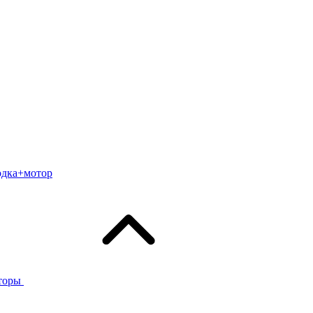
одка+мотор
торы