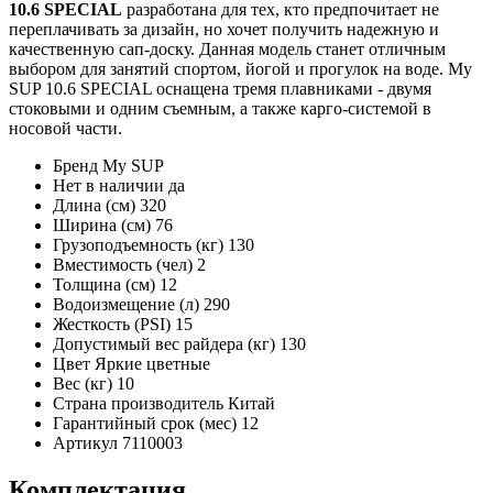
10.6 SPECIAL
разработана для тех, кто предпочитает не
переплачивать за дизайн, но хочет получить надежную и
качественную сап-доску. Данная модель станет отличным
выбором для занятий спортом, йогой и прогулок на воде. My
SUP 10.6 SPECIAL оснащена тремя плавниками - двумя
стоковыми и одним съемным, а также карго-системой в
носовой части.
Бренд
My SUP
Нет в наличии
да
Длина (см)
320
Ширина (см)
76
Грузоподъемность (кг)
130
Вместимость (чел)
2
Толщина (см)
12
Водоизмещение (л)
290
Жесткость (PSI)
15
Допустимый вес райдера (кг)
130
Цвет
Яркие цветные
Вес (кг)
10
Страна производитель
Китай
Гарантийный срок (мес)
12
Артикул
7110003
Комплектация