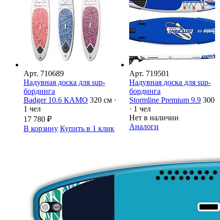
Арт.
710689
Арт.
719501
Надувная доска для sup-
Надувная доска для sup-
бординга
бординга
Badger 10.6 КАМО
320 см ·
Stormline Premium 9.9
300 
1 чел
· 1 чел
Нет в наличии
17 780
₽
Аналоги
В корзину
Купить в 1 клик