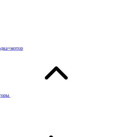
одка+мотор
торы