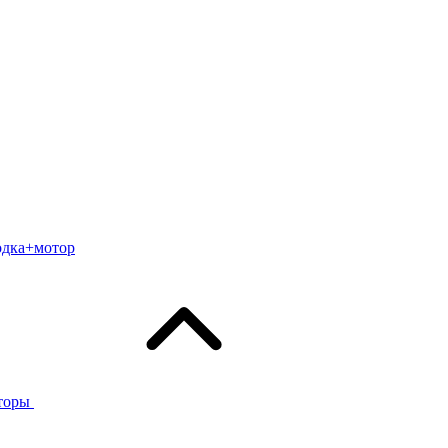
одка+мотор
торы