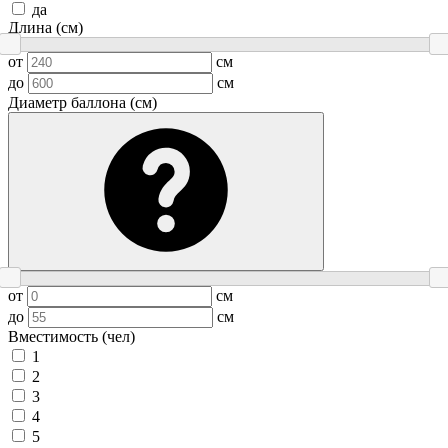
да
Длина (см)
от
см
до
см
Диаметр баллона (см)
от
см
до
см
Вместимость (чел)
1
2
3
4
5