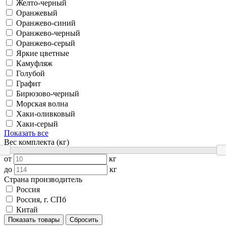
Желто-черный
Оранжевый
Оранжево-синий
Оранжево-черный
Оранжево-серый
Яркие цветные
Камуфляж
Голубой
Графит
Бирюзово-черный
Морская волна
Хаки-оливковый
Хаки-серый
Показать все
Вес комплекта (кг)
от
кг
до
кг
Страна производитель
Россия
Россия, г. СПб
Китай
Показать товары
Сбросить