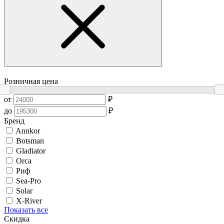
Розничная цена
от
₽
до
₽
Бренд
Annkor
Botsman
Gladiator
Orca
Риф
Sea-Pro
Solar
X-River
Показать все
Скидка