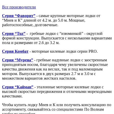
Все производители
Серия “Фаворит”
- самые крупные моторные лодки от
“Мнев и К” длиной от 4.2 м. до 5.0 м. Мощные,
работоспособные, долговечные.
Серия “Tuz”
-
гребные лодки с “изюминкой” - округлой
формой конструкции. Выпускается с несколькими вариантами
пола и размерами от 2.6 до 3.2 м.
Серия К
омбат
- моторные килевые лодки серии PRO.
Серия “Мурена”
- гребные надувные лодки с заостренным
приподнятым носом, благодаря чему увеличены скоростные
качества движения как на веслах, так и под маломощным
мотором. Выпускается в двух размерах 2.7 м и 3.0 м с
множеством вариантов жестких настилов.
Серия “Кайман”
- эталонные моторные килевые лодки с
высокой скоростью передвижения и отличными мореходными
качествами.
Чтобы купить лодку Мнев и К или получить консультацию по
ассортименту, связывайтесь со специалистами По Волнам
удобным способом.