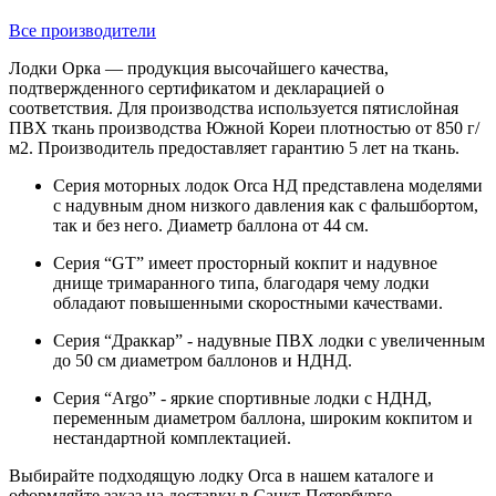
Все производители
Лодки Орка — продукция высочайшего качества,
подтвержденного сертификатом и декларацией о
соответствия. Для производства используется пятислойная
ПВХ ткань производства Южной Кореи плотностью от 850 г/
м2. Производитель предоставляет гарантию 5 лет на ткань.
Серия моторных лодок Orca НД представлена моделями
с надувным дном низкого давления как с фальшбортом,
так и без него. Диаметр баллона от 44 см.
Серия “GT” имеет просторный кокпит и надувное
днище тримаранного типа, благодаря чему лодки
обладают повышенными скоростными качествами.
Серия “Драккар” - надувные ПВХ лодки с увеличенным
до 50 см диаметром баллонов и НДНД.
Серия “Argo” - яркие спортивные лодки с НДНД,
переменным диаметром баллона, широким кокпитом и
нестандартной комплектацией.
Выбирайте подходящую лодку Orca в нашем каталоге и
оформляйте заказ на доставку в Санкт-Петербурге.