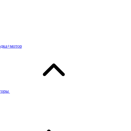
одка+мотор
торы