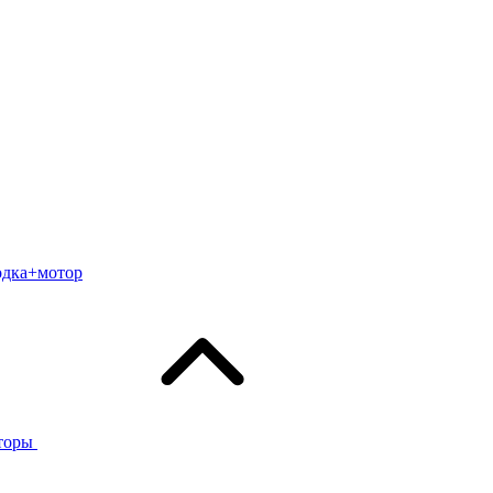
одка+мотор
торы