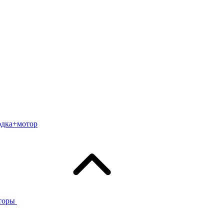
одка+мотор
торы