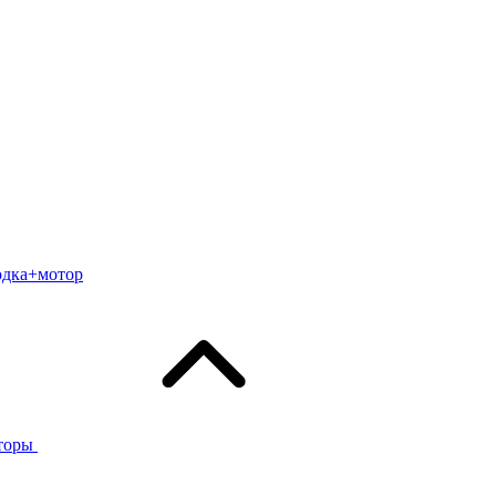
одка+мотор
торы