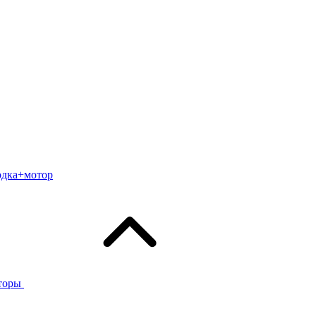
одка+мотор
торы