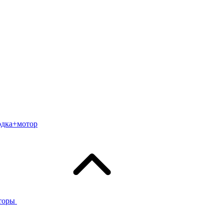
одка+мотор
торы