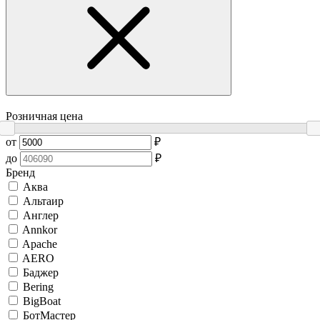
Розничная цена
от
₽
до
₽
Бренд
Аква
Альтаир
Англер
Annkor
Apache
AERO
Баджер
Bering
BigBoat
БотМастер