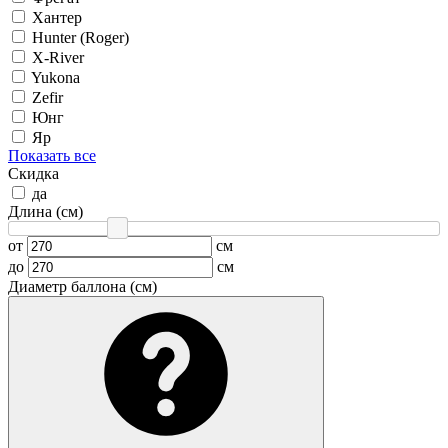
Хантер
Hunter (Roger)
X-River
Yukona
Zefir
Юнг
Яр
Показать все
Скидка
да
Длина (см)
от
см
до
см
Диаметр баллона (см)