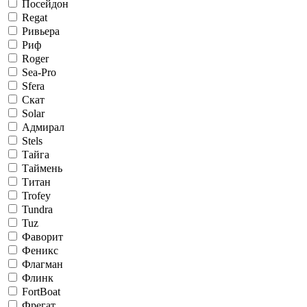
Посейдон
Regat
Ривьера
Риф
Roger
Sea-Pro
Sfera
Скат
Solar
Адмирал
Stels
Тайга
Таймень
Титан
Trofey
Tundra
Tuz
Фаворит
Феникс
Флагман
Флинк
FortBoat
Фрегат