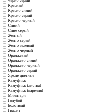
Черно-серый
Красный
Красно-синий
Красно-серый
Красно-черный
Синий
Сине-серый
Желтый
Желто-серый
Желто-зеленый
Желто-черный
Оранжевый
Оранжево-синий
Оранжево-черный
Оранжево-серый
Яркие цветные
Камуфляж
Камуфляж (листва)
Камуфляж (карелия)
Милитари
Голубой
Болотный
Графит