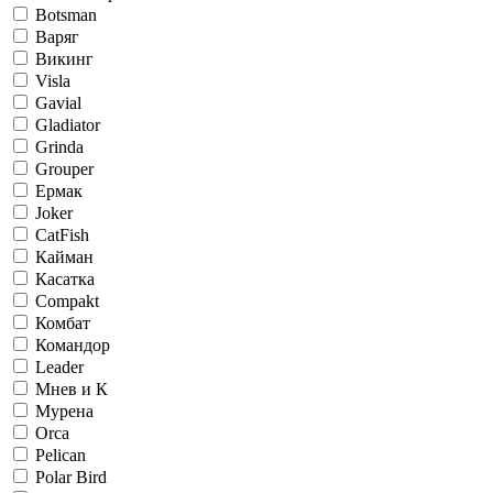
Botsman
Варяг
Викинг
Visla
Gavial
Gladiator
Grinda
Grouper
Ермак
Joker
CatFish
Кайман
Касатка
Compakt
Комбат
Командор
Leader
Мнев и К
Мурена
Orca
Pelican
Polar Bird