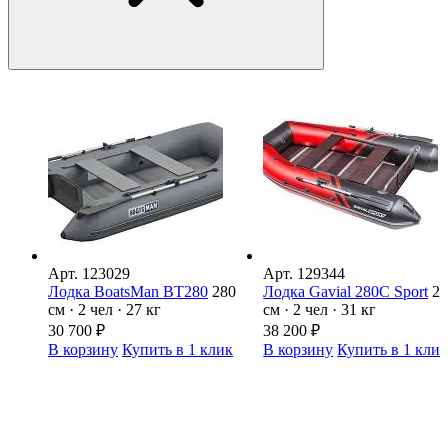
Арт.
123029
Арт.
129344
Лодка BoatsMan BT280
280
Лодка Gavial 280С Sport
2
см · 2 чел · 27 кг
см · 2 чел · 31 кг
30 700
₽
38 200
₽
В корзину
Купить в 1 клик
В корзину
Купить в 1 кли