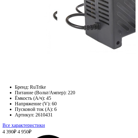
Бренд:
RuTrike
Питание (Вольт/Ампер):
220
Ёмкость (А/ч):
45
Напряжение (V):
60
Пусковой ток (А):
6
Артикул:
2610431
Все характеристики
4 390
₽
4 950
₽