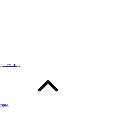
одка+мотор
торы