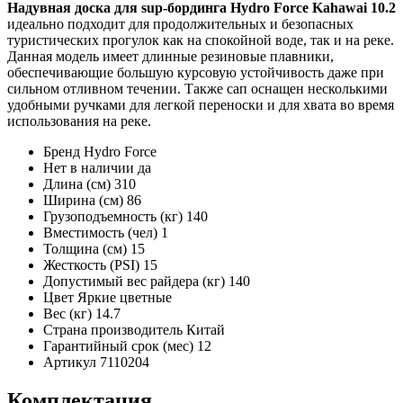
Надувная доска для sup-бординга Hydro Force Kahawai 10.2
идеально подходит для продолжительных и безопасных
туристических прогулок как на спокойной воде, так и на реке.
Данная модель имеет длинные резиновые плавники,
обеспечивающие большую курсовую устойчивость даже при
сильном отливном течении. Также сап оснащен несколькими
удобными ручками для легкой переноски и для хвата во время
использования на реке.
Бренд
Hydro Force
Нет в наличии
да
Длина (см)
310
Ширина (см)
86
Грузоподъемность (кг)
140
Вместимость (чел)
1
Толщина (см)
15
Жесткость (PSI)
15
Допустимый вес райдера (кг)
140
Цвет
Яркие цветные
Вес (кг)
14.7
Страна производитель
Китай
Гарантийный срок (мес)
12
Артикул
7110204
Комплектация