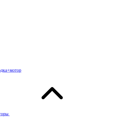
одка+мотор
торы