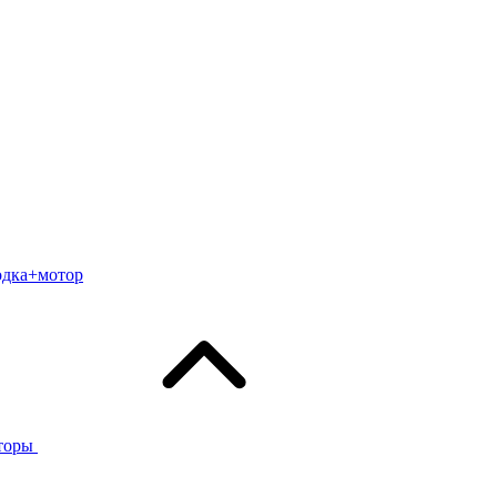
одка+мотор
торы