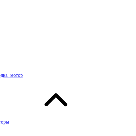
одка+мотор
торы