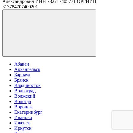
Александрович ИНН 732717405771 ОРГНИП
313784707400201
Абакан
Архангельск
Барнаул
Брянск
Владивосток
Волгоград
Волжский
Вологда
Воронеж
Екатеринбург
Иваново
Ижевск
Иркутск