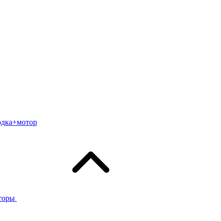
одка+мотор
торы