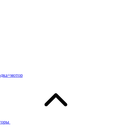
одка+мотор
торы