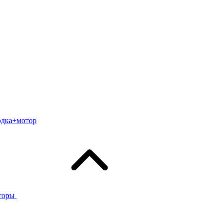
одка+мотор
торы