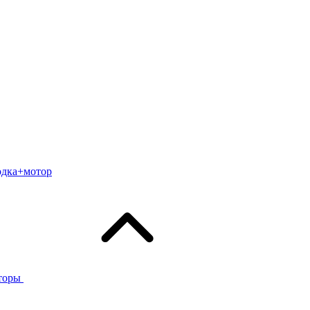
одка+мотор
торы