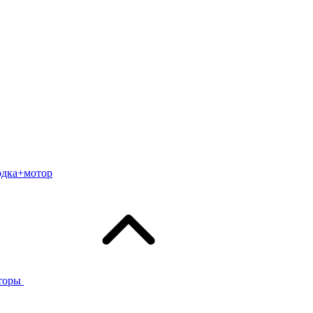
одка+мотор
торы