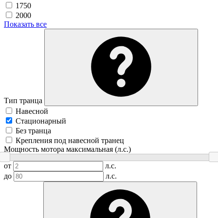
1750
2000
Показать все
Тип транца
Навесной
Стационарный
Без транца
Крепления под навесной транец
Мощность мотора максимальная (л.с.)
от
л.с.
до
л.с.