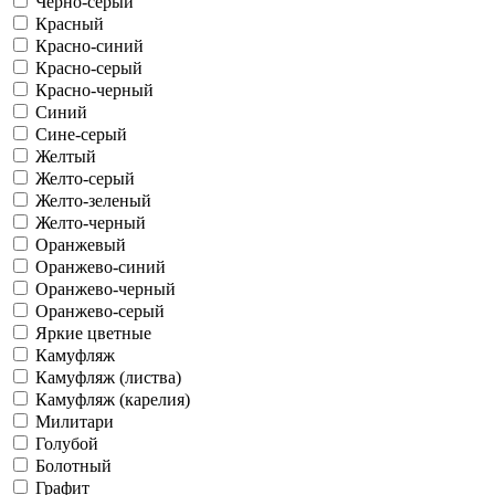
Черно-серый
Красный
Красно-синий
Красно-серый
Красно-черный
Синий
Сине-серый
Желтый
Желто-серый
Желто-зеленый
Желто-черный
Оранжевый
Оранжево-синий
Оранжево-черный
Оранжево-серый
Яркие цветные
Камуфляж
Камуфляж (листва)
Камуфляж (карелия)
Милитари
Голубой
Болотный
Графит