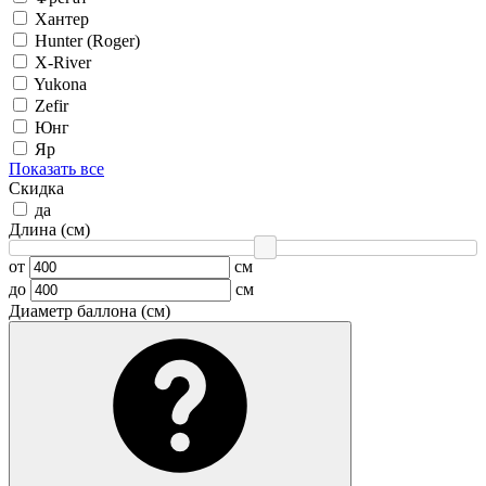
Хантер
Hunter (Roger)
X-River
Yukona
Zefir
Юнг
Яр
Показать все
Скидка
да
Длина (см)
от
см
до
см
Диаметр баллона (см)