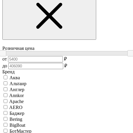
Розничная цена
от
₽
до
₽
Бренд
Аква
Альтаир
Англер
Annkor
Apache
AERO
Баджер
Bering
BigBoat
БотМастер