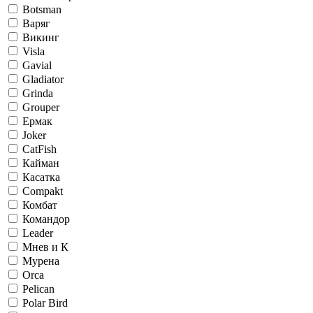
Botsman
Варяг
Викинг
Visla
Gavial
Gladiator
Grinda
Grouper
Ермак
Joker
CatFish
Кайман
Касатка
Compakt
Комбат
Командор
Leader
Мнев и К
Мурена
Orca
Pelican
Polar Bird