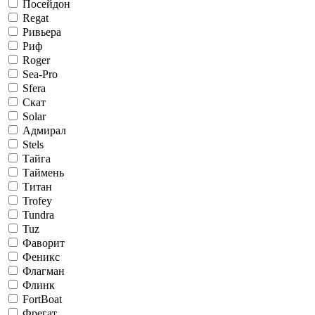
Посейдон
Regat
Ривьера
Риф
Roger
Sea-Pro
Sfera
Скат
Solar
Адмирал
Stels
Тайга
Таймень
Титан
Trofey
Tundra
Tuz
Фаворит
Феникс
Флагман
Флинк
FortBoat
Фрегат