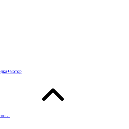
одка+мотор
торы