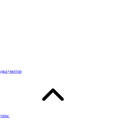
одка+мотор
торы