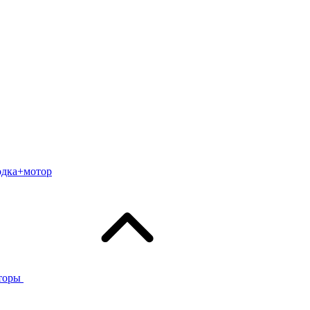
одка+мотор
торы