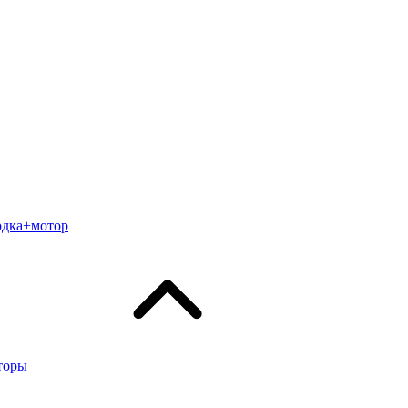
одка+мотор
торы