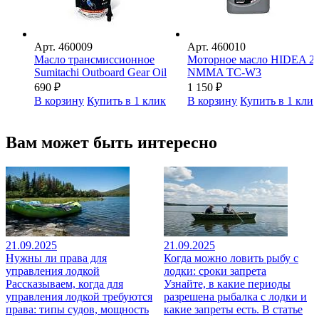
Арт.
460009
Арт.
460010
Масло трансмиссионное
Моторное масло HIDEA 2
Sumitachi Outboard Gear Oil
NMMA TC-W3
690
₽
1 150
₽
В корзину
Купить в 1 клик
В корзину
Купить в 1 кли
Вам может быть интересно
21.09.2025
21.09.2025
Нужны ли права для
Когда можно ловить рыбу с
управления лодкой
лодки: сроки запрета
Рассказываем, когда для
Узнайте, в какие периоды
управления лодкой требуются
разрешена рыбалка с лодки и
права: типы судов, мощность
какие запреты есть. В статье