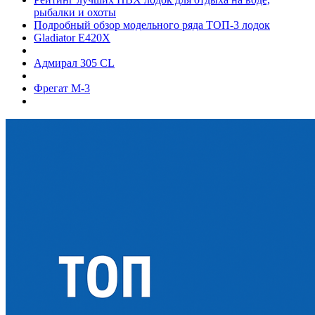
рыбалки и охоты
Подробный обзор модельного ряда ТОП-3 лодок
Gladiator E420X
Адмирал 305 CL
Фрегат М-3