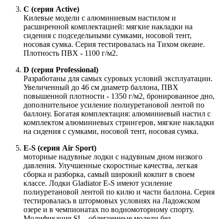
C (серия Active)
Килевые модели с алюминиевым настилом и
расширенной комплектацией: мягкие накладки на
сидения с подседельными сумками, носовой тент,
носовая сумка. Серия тестировалась на Тихом океане.
Плотность ПВХ - 1100 г/м2.
D (серия Professional)
Разработаны для самых суровых условий эксплуатации.
Увеличенный до 46 см диаметр баллона, ПВХ
повышенной плотности - 1350 г/м2, бронированное дно,
дополнительное усиление полиуретановой лентой по
баллону. Богатая комплектация: алюминиевый настил с
комплектом алюминиевых стрингеров, мягкие накладки
на сидения с сумками, носовой тент, носовая сумка.
E-S (серия Air Sport)
моторные надувные лодки с надувным дном низкого
давления. Улучшенные скоростные качества, легкая
сборка и разборка, самый широкий кокпит в своем
классе. Лодки Gladiator E-S имеют усиление
полиуретановой лентой по килю и части баллона. Серия
тестировалась в штормовых условиях на Ладожском
озере и в чемпионатах по водномоторному спорту.
Модификация SL - облегченные модели без